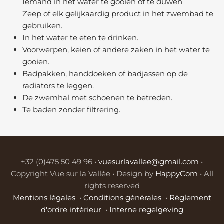
Iemand in het water te gooien of te duwen
Zeep of elk gelijkaardig product in het zwembad te
gebruiken.
In het water te eten te drinken.
Voorwerpen, keien of andere zaken in het water te
gooien.
Badpakken, handdoeken of badjassen op de
radiators te leggen.
De zwemhal met schoenen te betreden.
Te baden zonder filtrering.
+32 (0)475 50 49 96 •
vuesurlavallee@gmail.com
•
Copyright Vue sur la Vallée • Design by
HappyCom
• All
rights reserved
Mentions légales
•
Conditions générales
•
Règlement
d'ordre intérieur
•
Interne regelgeving