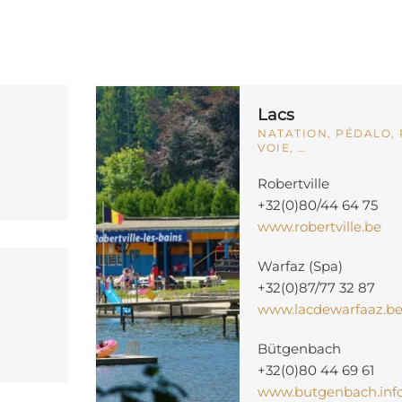
Lacs
NATATION, PÉDALO,
VOIE, …
Robertville
+32(0)80/44 64 75
www.robertville.be
Warfaz (Spa)
+32(0)87/77 32 87
www.lacdewarfaaz.b
Bütgenbach
+32(0)80 44 69 61
www.butgenbach.inf